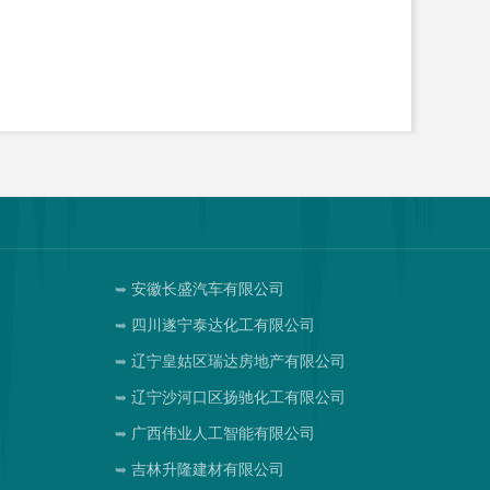
司
安徽长盛汽车有限公司
四川遂宁泰达化工有限公司
辽宁皇姑区瑞达房地产有限公司
辽宁沙河口区扬驰化工有限公司
广西伟业人工智能有限公司
吉林升隆建材有限公司