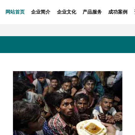
网站首页
企业简介
企业文化
产品服务
成功案例