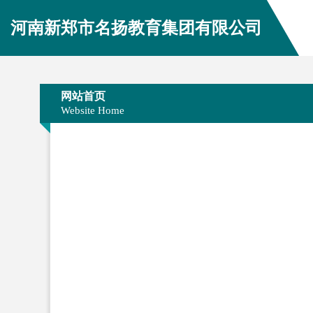
河南新郑市名扬教育集团有限公司
网站首页
Website Home