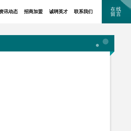
在线
资讯动态
招商加盟
诚聘英才
联系我们
留言