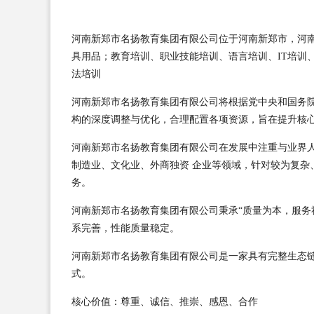
河南新郑市名扬教育集团有限公司位于河南新郑市，河南新郑
具用品；教育培训、职业技能培训、语言培训、IT培训
法培训
河南新郑市名扬教育集团有限公司将根据党中央和国务
构的深度调整与优化，合理配置各项资源，旨在提升核
河南新郑市名扬教育集团有限公司在发展中注重与业界
制造业、文化业、外商独资 企业等领域，针对较为复杂
务。
河南新郑市名扬教育集团有限公司秉承“质量为本，服务
系完善，性能质量稳定。
河南新郑市名扬教育集团有限公司是一家具有完整生态
式。
核心价值：尊重、诚信、推崇、感恩、合作