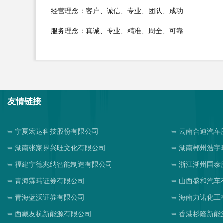
经营理念：客户、诚信、专业、团队、成功
服务理念：真诚、专业、精准、周全、可靠
友情链接
宁夏宏达科技股份有限公司
云南合迪汽车
湖南张家界兴旺文化有限公司
湖南郴州浩宇
福建宁德兆纳智能制造有限公司
浙江湖州国泰
青海霖玮证券有限公司
山西盛和汽车
青海蓝沃证券有限公司
海南力诺化工
西藏友杭新能源有限公司
香港杉隆新能